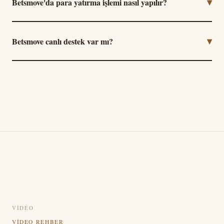
▾
Betsmove'da para yatırma işlemi nasıl yapılır?
oyunları ayrı kategorilerde yer alır.
Hesabına giriş yaptıktan sonra "Kasa" veya "Para Yatır" bölümüne
git. Kredi kartı, banka havalesi ve kripto dahil 12 farklı yöntem
▾
Betsmove canlı destek var mı?
arasından seçim yapabilirsin.
Evet. Platform 7/24 canlı sohbet desteği sunmaktadır. Sağ alt
köşedeki sohbet ikonuna tıklayarak destek ekibine ulaşabilirsin.
Ortalama yanıt süresi 3 dakikadır.
VIDEO
VIDEO REHBER