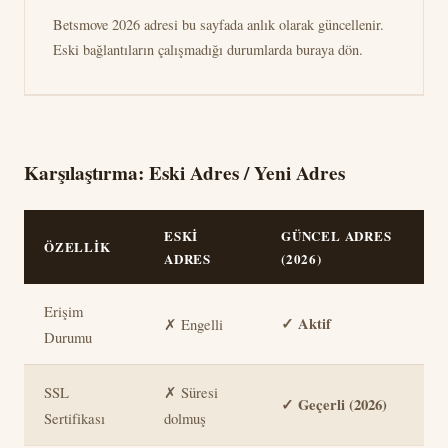
Betsmove 2026 adresi bu sayfada anlık olarak güncellenir.
Eski bağlantıların çalışmadığı durumlarda buraya dön.
Karşılaştırma: Eski Adres / Yeni Adres
ESKI
GÜNCEL ADRES
ÖZELLIK
ADRES
(2026)
Erişim
✓ Aktif
✗ Engelli
Durumu
SSL
✗ Süresi
✓ Geçerli (2026)
Sertifikası
dolmuş