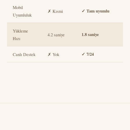
Mobil
✓ Tam uyumlu
✗ Kısmi
Uyumluluk
Yükleme
1.8 saniye
4.2 saniye
Hızı
✓ 7/24
Canlı Destek
✗ Yok