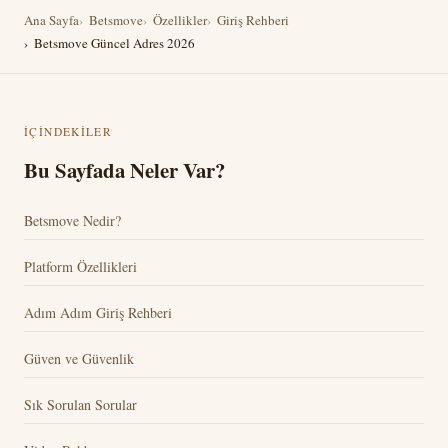
Ana Sayfa
Betsmove
Özellikler
Giriş Rehberi
Betsmove Güncel Adres 2026
İÇINDEKILER
Bu Sayfada Neler Var?
Betsmove Nedir?
Platform Özellikleri
Adım Adım Giriş Rehberi
Güven ve Güvenlik
Sık Sorulan Sorular