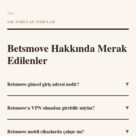
SSS
SIK SORULAN SORULAR
Betsmove Hakkında Merak
Edilenler
▾
Betsmove güncel giriş adresi nedir?
2026 itibarıyla aktif olan Betsmove bağlantısı bu sayfanın "Güncel
Adres" bölümünde yer almaktadır. Adres değişikliklerini buradan
▾
Betsmove'a VPN olmadan girebilir miyim?
takip edebilirsin.
Güncel link aktif olduğu sürece VPN kullanmana gerek yoktur.
Doğrudan tarayıcından erişim sağlayabilirsin.
▾
Betsmove mobil cihazlarda çalışır mı?