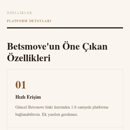
ÖZELLIKLER
PLATFORM DETAYLARI
Betsmove'un Öne Çıkan
Özellikleri
01
Hızlı Erişim
Güncel Betsmove linki üzerinden 1.8 saniyede platforma
bağlanabilirsin. Ek yazılım gerekmez.