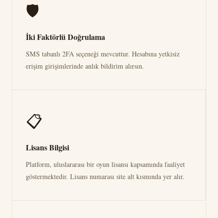
🛡️
İki Faktörlü Doğrulama
SMS tabanlı 2FA seçeneği mevcuttur. Hesabına yetkisiz
erişim girişimlerinde anlık bildirim alırsın.
📋
Lisans Bilgisi
Platform, uluslararası bir oyun lisansı kapsamında faaliyet
göstermektedir. Lisans numarası site alt kısmında yer alır.