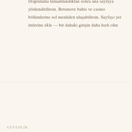
Doğrulama tamamlandıktan sonra ana sayfaya
yönlendirilirsin. Betsmove bahis ve casino
bölümlerine sol menüden ulaşabilirsin. Sayfayı yer
imlerine ekle — bir dahaki girişin daha hızlı olur.
GÜVENLIK