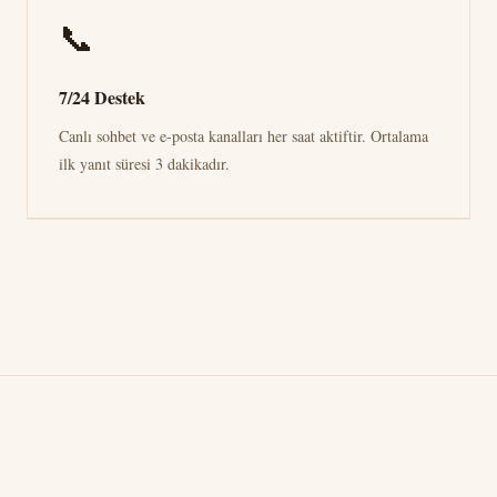
📞
7/24 Destek
Canlı sohbet ve e-posta kanalları her saat aktiftir. Ortalama
ilk yanıt süresi 3 dakikadır.