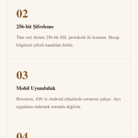
02
256-bit Şifreleme
Tüm veri iletimi 256-bit SSL protokolü ile korunur. Hesap
bilgilerin şifreli kanaldan iletilir.
03
Mobil Uyumluluk
Betsmove, iOS ve Android cihazlarda sorunsuz çalışır. Ayrı
uygulama indirmek zorunda değilsin.
04