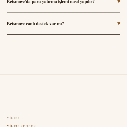
▾
Betsmove'da para yatırma işlemi nasıl yapılır?
oyunları ayrı kategorilerde yer alır.
Hesabına giriş yaptıktan sonra "Kasa" veya "Para Yatır" bölümüne
git. Kredi kartı, banka havalesi ve kripto dahil 12 farklı yöntem
▾
Betsmove canlı destek var mı?
arasından seçim yapabilirsin.
Evet. Platform 7/24 canlı sohbet desteği sunmaktadır. Sağ alt
köşedeki sohbet ikonuna tıklayarak destek ekibine ulaşabilirsin.
Ortalama yanıt süresi 3 dakikadır.
VIDEO
VIDEO REHBER