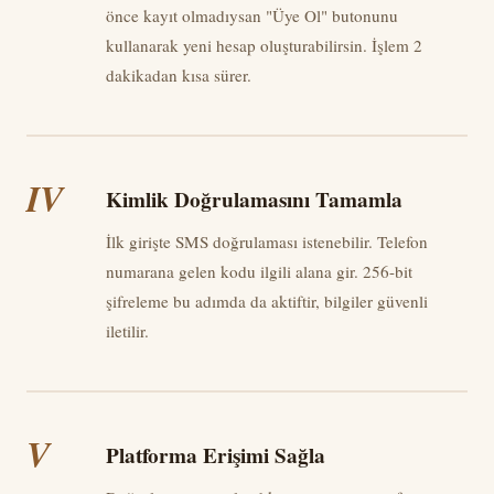
önce kayıt olmadıysan "Üye Ol" butonunu
kullanarak yeni hesap oluşturabilirsin. İşlem 2
dakikadan kısa sürer.
IV
Kimlik Doğrulamasını Tamamla
İlk girişte SMS doğrulaması istenebilir. Telefon
numarana gelen kodu ilgili alana gir. 256-bit
şifreleme bu adımda da aktiftir, bilgiler güvenli
iletilir.
V
Platforma Erişimi Sağla