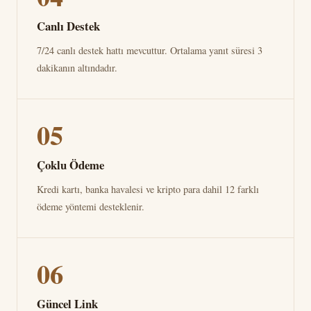
Canlı Destek
7/24 canlı destek hattı mevcuttur. Ortalama yanıt süresi 3
dakikanın altındadır.
05
Çoklu Ödeme
Kredi kartı, banka havalesi ve kripto para dahil 12 farklı
ödeme yöntemi desteklenir.
06
Güncel Link