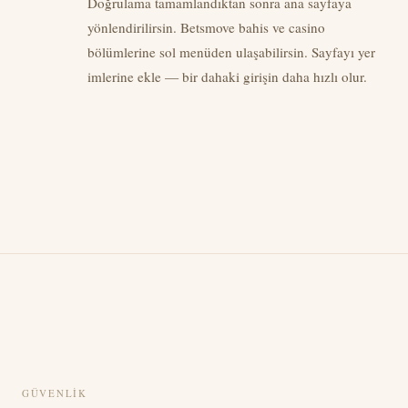
Doğrulama tamamlandıktan sonra ana sayfaya
yönlendirilirsin. Betsmove bahis ve casino
bölümlerine sol menüden ulaşabilirsin. Sayfayı yer
imlerine ekle — bir dahaki girişin daha hızlı olur.
GÜVENLIK