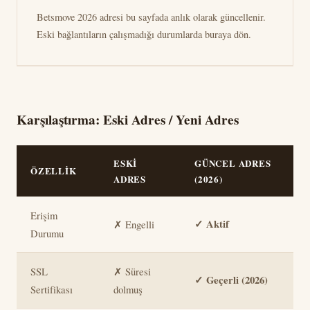
Betsmove 2026 adresi bu sayfada anlık olarak güncellenir.
Eski bağlantıların çalışmadığı durumlarda buraya dön.
Karşılaştırma: Eski Adres / Yeni Adres
ESKI
GÜNCEL ADRES
ÖZELLIK
ADRES
(2026)
Erişim
✓ Aktif
✗ Engelli
Durumu
SSL
✗ Süresi
✓ Geçerli (2026)
Sertifikası
dolmuş