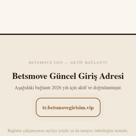
BETSMOVE 2026 — AKTIF BAĞLANTI
Betsmove Güncel Giriş Adresi
Aşağıdaki bağlantı 2026 yılı için aktif ve doğrulanmıştır.
tr.betsmovegirisim.vip
Bağlantı çalışmıyorsa sayfayı yenile ya da tarayıcı önbelleğini temizle.