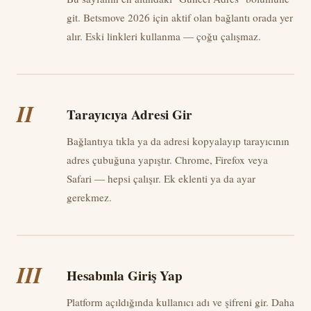
git. Betsmove 2026 için aktif olan bağlantı orada yer
alır. Eski linkleri kullanma — çoğu çalışmaz.
II
Tarayıcıya Adresi Gir
Bağlantıya tıkla ya da adresi kopyalayıp tarayıcının
adres çubuğuna yapıştır. Chrome, Firefox veya
Safari — hepsi çalışır. Ek eklenti ya da ayar
gerekmez.
III
Hesabınla Giriş Yap
Platform açıldığında kullanıcı adı ve şifreni gir. Daha