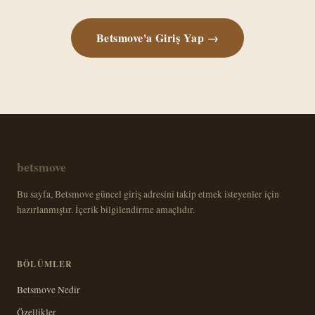
Betsmove'a Giriş Yap →
betsmove
Bu sayfa, Betsmove güncel giriş adresini takip etmek isteyenler için
hazırlanmıştır. İçerik bilgilendirme amaçlıdır.
BÖLÜMLER
Betsmove Nedir
Özellikler