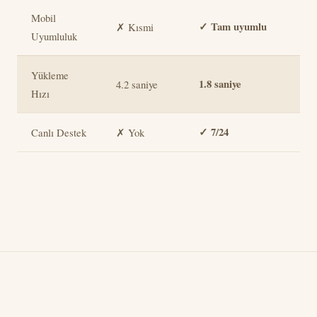
Mobil
✓ Tam uyumlu
✗ Kısmi
Uyumluluk
Yükleme
1.8 saniye
4.2 saniye
Hızı
✓ 7/24
Canlı Destek
✗ Yok