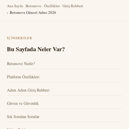
Ana Sayfa
Betsmove
Özellikler
Giriş Rehberi
Betsmove Güncel Adres 2026
İÇINDEKILER
Bu Sayfada Neler Var?
Betsmove Nedir?
Platform Özellikleri
Adım Adım Giriş Rehberi
Güven ve Güvenlik
Sık Sorulan Sorular