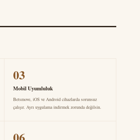
03
Mobil Uyumluluk
Betsmove, iOS ve Android cihazlarda sorunsuz
çalışır. Ayrı uygulama indirmek zorunda değilsin.
06