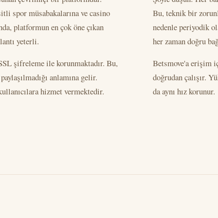
şitli spor müsabakalarına ve casino
Bu, teknik bir zorun
ında, platformun en çok öne çıkan
nedenle periyodik ol
antı yeterli.
her zaman doğru bağl
 SSL şifreleme ile korunmaktadır. Bu,
Betsmove'a erişim i
a paylaşılmadığı anlamına gelir.
doğrudan çalışır. Yü
kullanıcılara hizmet vermektedir.
da aynı hız korunur.