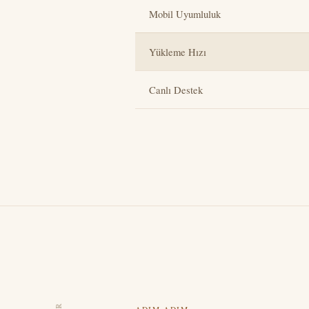
Mobil Uyumluluk
Yükleme Hızı
Canlı Destek