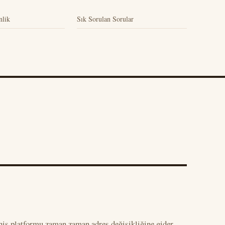
nlik
Sık Sorulan Sorular
his platformu zaman zaman adres değişikliğine gider.