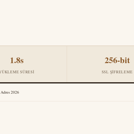
1.8s
256-bit
YÜKLEME SÜRESI
SSL ŞIFRELEME
 Adres 2026