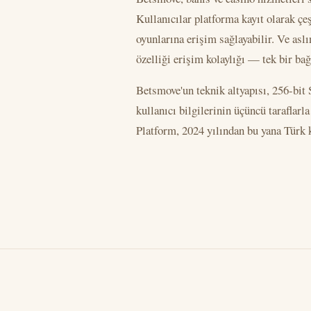
Kullanıcılar platforma kayıt olarak çe
oyunlarına erişim sağlayabilir. Ve asl
özelliği erişim kolaylığı — tek bir bağl
Betsmove'un teknik altyapısı, 256-bit
kullanıcı bilgilerinin üçüncü taraflarl
Platform, 2024 yılından bu yana Türk 