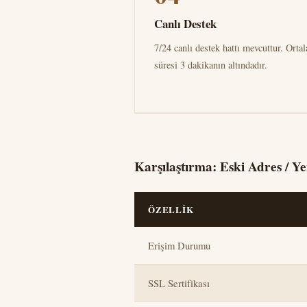
Canlı Destek
7/24 canlı destek hattı mevcuttur. Orta
süresi 3 dakikanın altındadır.
Karşılaştırma: Eski Adres / Y
ÖZELLIK
Erişim Durumu
SSL Sertifikası