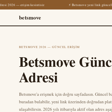
2026 — erişim kesintisiz
⚡ Betsmove yeni link güncellendi 
betsmove
BETSMOVE 2026 — GÜNCEL ERIŞIM
Betsmove Günce
Adresi
Betsmove'a erişmek için doğru sayfadasın. Güncel ba
buradan bulabilir, yeni link üzerinden doğrudan pla
ulaşabilirsin. 2026 yılı itibarıyla aktif olan adres aşa