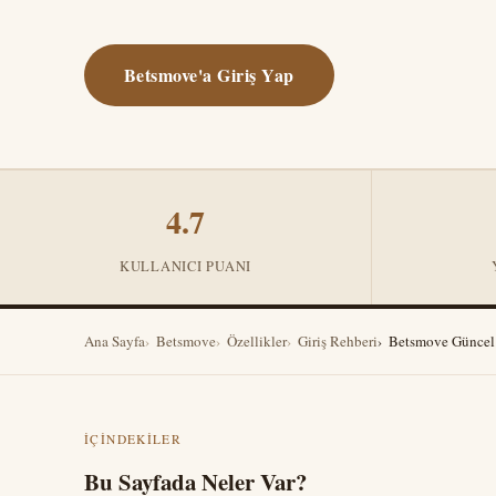
Betsmove'a Giriş Yap
4.7
KULLANICI PUANI
Ana Sayfa
Betsmove
Özellikler
Giriş Rehberi
Betsmove Güncel
İÇINDEKILER
Bu Sayfada Neler Var?