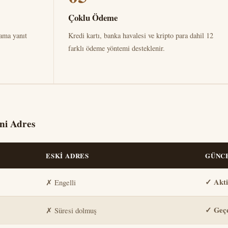
Çoklu Ödeme
lama yanıt
Kredi kartı, banka havalesi ve kripto para dahil 12
farklı ödeme yöntemi desteklenir.
eni Adres
ESKI ADRES
GÜNCE
✓ Akti
✗ Engelli
✓ Geçe
✗ Süresi dolmuş